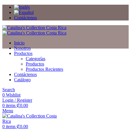
Contáctenos
Inicio
Nosotros
Productos
Categorías
Productos
Productos Recientes
Contáctenos
Catálogo
Search
0
Wishlist
Login / Register
0
items
₡
0.00
Menu
0
items
₡
0.00