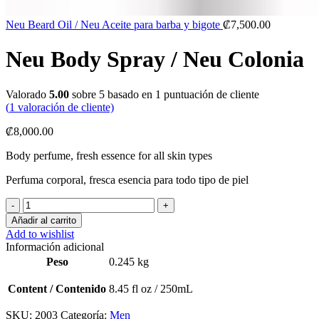
Neu Beard Oil / Neu Aceite para barba y bigote
₡
7,500.00
Neu Body Spray / Neu Colonia
Valorado
5.00
sobre 5 basado en
1
puntuación de cliente
(
1
valoración de cliente)
₡
8,000.00
B
ody
p
erfume,
f
resh
e
ssence
f
or
a
ll
s
kin
t
ypes
Perfuma corporal, fresca esencia para todo tipo de piel
Neu
Body
Añadir al carrito
Spray
Add to wishlist
/
Información adicional
Neu
Peso
0.245 kg
Colonia
cantidad
Content / Contenido
8.45 fl oz / 250mL
SKU:
2003
Categoría:
Men